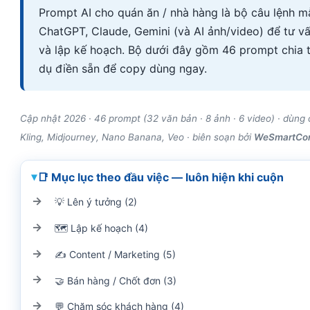
Prompt AI cho quán ăn / nhà hàng là bộ câu lệnh m
ChatGPT, Claude, Gemini (và AI ảnh/video) để tư vấ
và lập kế hoạch. Bộ dưới đây gồm 46 prompt chia t
dụ điền sẵn để copy dùng ngay.
Cập nhật 2026 · 46 prompt (32 văn bản · 8 ảnh · 6 video) · dùn
Kling, Midjourney, Nano Banana, Veo · biên soạn bởi
WeSmartCo
📑 Mục lục theo đầu việc — luôn hiện khi cuộn
💡 Lên ý tưởng (2)
🗺️ Lập kế hoạch (4)
✍️ Content / Marketing (5)
🤝 Bán hàng / Chốt đơn (3)
💬 Chăm sóc khách hàng (4)