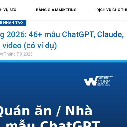
H VỤ SEO
BẢNG GIÁ MARKETING
DỊCH VỤ CHO TH
TUỆ NHÂN TẠO
g 2026: 46+ mẫu ChatGPT, Claude,
 video (có ví dụ)
n Tháng 7 9, 2026