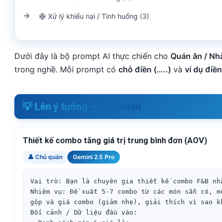
🛟 Xử lý khiếu nại / Tình huống (3)
Dưới đây là bộ prompt AI thực chiến cho
Quán ăn / Nh
trong nghề. Mỗi prompt có
chỗ điền (…..)
và
ví dụ điề
💡 Lên ý tưởng — 2 prompt
Thiết kế combo tăng giá trị trung bình đơn (AOV)
👤 Chủ quán
Gemini 2.5 Pro
Vai trò: Bạn là chuyên gia thiết kế combo F&B nh
Nhiệm vụ: Đề xuất 5-7 combo từ các món sẵn có, m
gộp và giá combo (giảm nhẹ), giải thích vì sao kh
Bối cảnh / Dữ liệu đầu vào:
