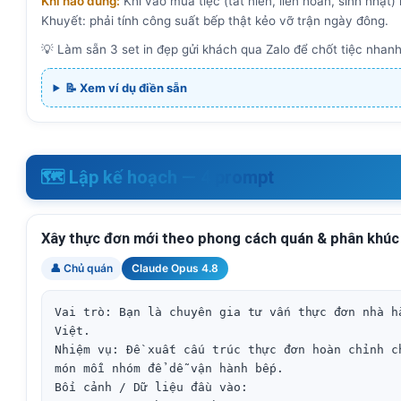
Khi nào dùng:
Khi vào mùa tiệc (tất niên, liên hoan, sinh nhậ
Khuyết: phải tính công suất bếp thật kẻo vỡ trận ngày đông.
💡 Làm sẵn 3 set in đẹp gửi khách qua Zalo để chốt tiệc nhanh, 
📝 Xem ví dụ điền sẵn
🗺️ Lập kế hoạch — 4 prompt
Xây thực đơn mới theo phong cách quán & phân khúc
👤 Chủ quán
Claude Opus 4.8
Vai trò: Bạn là chuyên gia tư vấn thực đơn nhà h
Việt.

Nhiệm vụ: Đề xuất cấu trúc thực đơn hoàn chỉnh c
món mỗi nhóm để dễ vận hành bếp.

Bối cảnh / Dữ liệu đầu vào:
