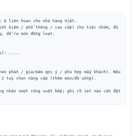
c & liên hoan cho nhà hàng Việt.

iết kiệm / phổ thông / cao cấp) cho tiệc nhóm, đủ 
g, dễ ra món đồng loạt.

): .....

heo phần / giá/mâm gợi ý / phù hợp mấy khách). Nêu 
 2 tuỳ chọn nâng cấp (thêm món/đồ uống).

ng nhận vượt công suất bếp; ghi rõ set nào cần đặt 