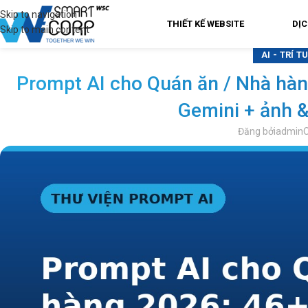
Skip to navigation
THIẾT KẾ WEBSITE
DỊC
Skip to main content
AI - TRÍ 
Prompt AI cho Quán ăn / Nhà hàn
Gemini + ảnh &
Đăng bởi
admin
O