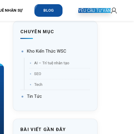
UÊ NHÂN SỰ
BLOG
YÊU CẦU TƯ VẤN
CHUYÊN MỤC
Kho Kiến Thức WSC
AI – Trí tuệ nhân tạo
SEO
Tech
Tin Tức
BÀI VIẾT GẦN ĐÂY