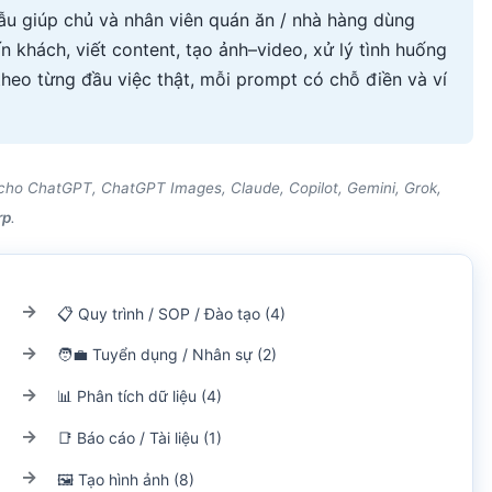
ẫu giúp chủ và nhân viên quán ăn / nhà hàng dùng
n khách, viết content, tạo ảnh–video, xử lý tình huống
heo từng đầu việc thật, mỗi prompt có chỗ điền và ví
g cho ChatGPT, ChatGPT Images, Claude, Copilot, Gemini, Grok,
rp
.
📋 Quy trình / SOP / Đào tạo (4)
🧑‍💼 Tuyển dụng / Nhân sự (2)
📊 Phân tích dữ liệu (4)
📑 Báo cáo / Tài liệu (1)
🖼️ Tạo hình ảnh (8)