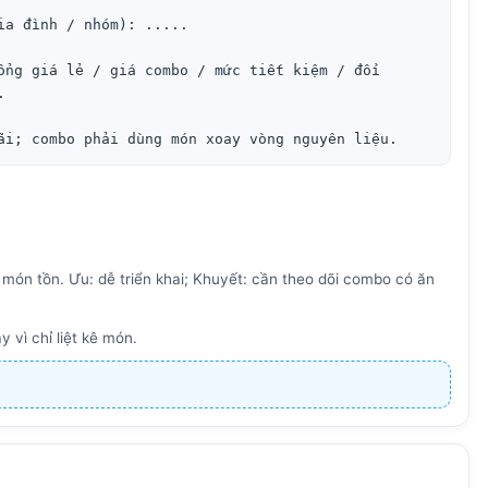
a đình / nhóm): .....

ổng giá lẻ / giá combo / mức tiết kiệm / đối 


ãi; combo phải dùng món xoay vòng nguyên liệu.
món tồn. Ưu: dễ triển khai; Khuyết: cần theo dõi combo có ăn
 vì chỉ liệt kê món.