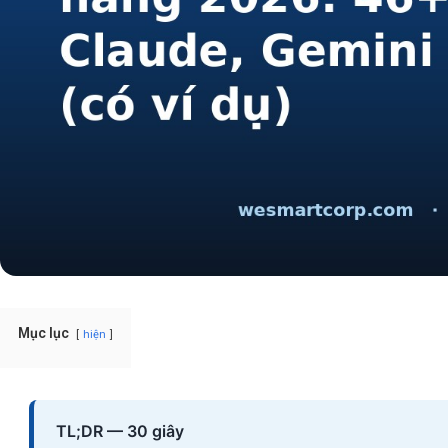
Mục lục
hiện
TL;DR — 30 giây