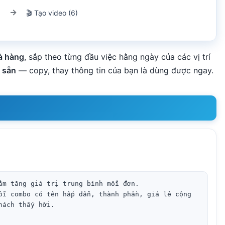
🎬 Tạo video (6)
à hàng
, sắp theo từng đầu việc hằng ngày của các vị trí
n sẵn
— copy, thay thông tin của bạn là dùng được ngay.
ằm tăng giá trị trung bình mỗi đơn.

ỗi combo có tên hấp dẫn, thành phần, giá lẻ cộng 
ách thấy hời.
