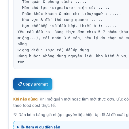
- Tên quán & phong cách: .....

- Món chủ lực (signature) hiện có: .....

- Phân khúc khách & mức chi tiêu/người: .....

- Khu vực & đối thủ xung quanh: .....

- Hạn chế bếp (số đầu bếp, thiết bị): .....

Yêu cầu đầu ra: Bảng thực đơn chia 5-7 nhóm (kha
miệng...), mỗi nhóm 3-6 món, nêu lý do chọn và m
năng.

Giọng điệu: Thực tế, dễ áp dụng.

Ràng buộc: Không dùng nguyên liệu khó kiếm ở VN;
tồn.
📋 Copy prompt
Khi nào dùng:
Khi mở quán mới hoặc làm mới thực đơn. Ưu: có cấ
theo food cost thực tế.
💡 Dán kèm bảng giá nhập nguyên liệu hiện tại để AI đề xuất gi
📝 Xem ví dụ điền sẵn