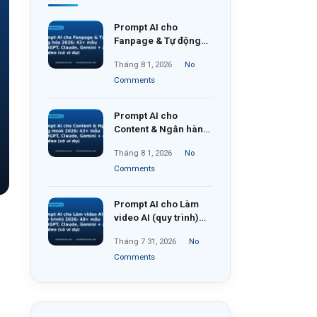
Prompt AI cho
Fanpage & Tự động
hóa 2026: 43+ mẫu
Tháng 8 1, 2026
No
ChatGPT, Claude,
Gemini + ảnh & video
Comments
(có ví dụ)
Prompt AI cho
Content & Ngân hàng
Hook 2026: 42+ mẫu
Tháng 8 1, 2026
No
ChatGPT, Claude,
Gemini + ảnh & video
Comments
(có ví dụ)
Prompt AI cho Làm
video AI (quy trình)
2026: 40+ mẫu
Tháng 7 31, 2026
No
ChatGPT, Claude,
Gemini + ảnh & video
Comments
(có ví dụ)