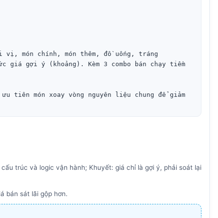
i vị, món chính, món thêm, đồ uống, tráng 
ức giá gợi ý (khoảng). Kèm 3 combo bán chạy tiềm 
 ưu tiên món xoay vòng nguyên liệu chung để giảm 
u trúc và logic vận hành; Khuyết: giá chỉ là gợi ý, phải soát lại
á bán sát lãi gộp hơn.