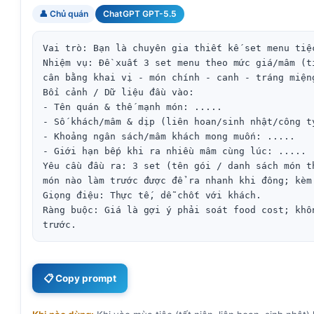
👤 Chủ quán
ChatGPT GPT-5.5
Vai trò: Bạn là chuyên gia thiết kế set menu tiệ
Nhiệm vụ: Đề xuất 3 set menu theo mức giá/mâm (t
cân bằng khai vị - món chính - canh - tráng miện
Bối cảnh / Dữ liệu đầu vào:

- Tên quán & thế mạnh món: .....

- Số khách/mâm & dịp (liên hoan/sinh nhật/công ty
- Khoảng ngân sách/mâm khách mong muốn: .....

- Giới hạn bếp khi ra nhiều mâm cùng lúc: .....

Yêu cầu đầu ra: 3 set (tên gói / danh sách món t
món nào làm trước được để ra nhanh khi đông; kèm
Giọng điệu: Thực tế, dễ chốt với khách.

Ràng buộc: Giá là gợi ý phải soát food cost; khô
trước.
📋 Copy prompt