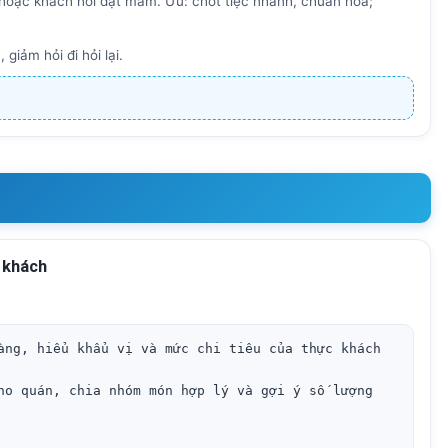
t) hoặc khách hỏi đặt mâm. Ưu: chốt tiệc nhanh, chuẩn hoá;
giảm hỏi đi hỏi lại.
 khách
àng, hiểu khẩu vị và mức chi tiêu của thực khách 
ho quán, chia nhóm món hợp lý và gợi ý số lượng 