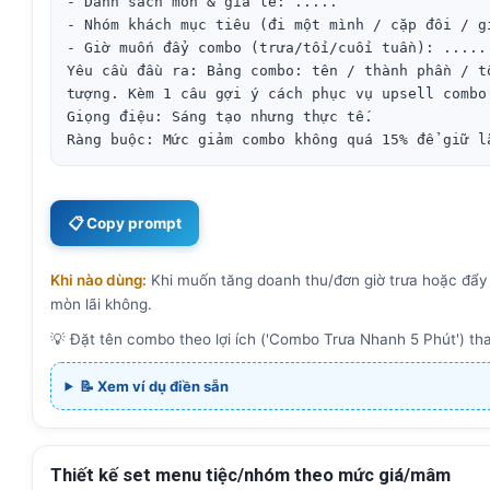
- Danh sách món & giá lẻ: .....

- Nhóm khách mục tiêu (đi một mình / cặp đôi / gi
- Giờ muốn đẩy combo (trưa/tối/cuối tuần): .....

Yêu cầu đầu ra: Bảng combo: tên / thành phần / t
tượng. Kèm 1 câu gợi ý cách phục vụ upsell combo.
Giọng điệu: Sáng tạo nhưng thực tế.

Ràng buộc: Mức giảm combo không quá 15% để giữ l
📋 Copy prompt
Khi nào dùng:
Khi muốn tăng doanh thu/đơn giờ trưa hoặc đẩy 
mòn lãi không.
💡 Đặt tên combo theo lợi ích ('Combo Trưa Nhanh 5 Phút') thay
📝 Xem ví dụ điền sẵn
Thiết kế set menu tiệc/nhóm theo mức giá/mâm