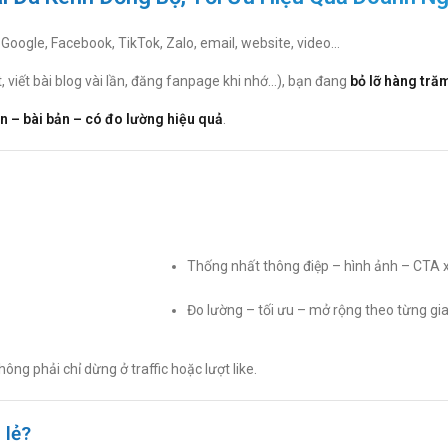
: Google, Facebook, TikTok, Zalo, email, website, video…
 viết bài blog vài lần, đăng fanpage khi nhớ…), bạn đang
bỏ lỡ hàng tră
n – bài bản – có đo lường hiệu quả
.
Thống nhất thông điệp – hình ảnh – CTA 
Đo lường – tối ưu – mở rộng theo từng gi
không phải chỉ dừng ở traffic hoặc lượt like.
 lẻ?