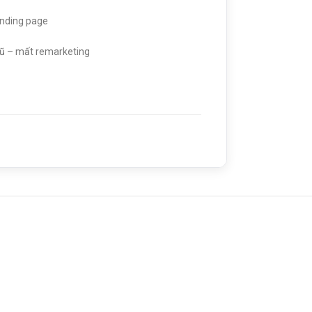
anding page
ũ – mất remarketing
, backlink
a, mô tả sản phẩm
ển đổi (CRO)