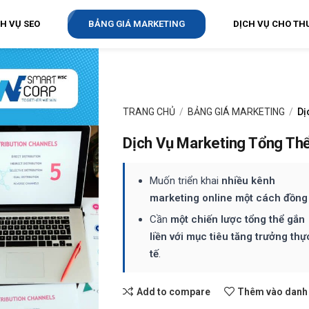
CH VỤ SEO
BẢNG GIÁ MARKETING
DỊCH VỤ CHO TH
TRANG CHỦ
BẢNG GIÁ MARKETING
Dị
Dịch Vụ Marketing Tổng Th
Muốn triển khai
nhiều kênh
marketing online một cách đồng
Cần
một chiến lược tổng thể gắn
liền với mục tiêu tăng trưởng thự
tế
.
Add to compare
Thêm vào danh 