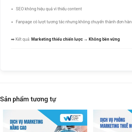
SEO không hiệu quả vì thiếu content
Fanpage có lượt tương tác nhưng không chuyển thành đơn hà
➡️ Kết quả:
Marketing thiếu chiến lược → Không bền vững
Dịch vụ Marketing Tổng Thể tại WeSmartCorp 
Chiến lược tổng thể theo giai đoạn (90 ngày / 6 tháng)
Quảng cáo đa kênh:
Facebook, Google, TikTok
Thiết kế hình ảnh, video:
landing page, post, Reels…
Sản phẩm tương tự
Xây dựng hệ thống CRM – email – tự động hóa chăm sóc lại