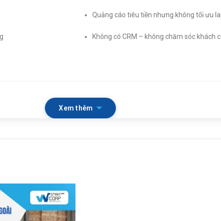
Quảng cáo tiêu tiền nhưng không tối ưu l
ng
Không có CRM – không chăm sóc khách c
gồm:
Xem thêm
SEO tổng thể:
nghiên cứu từ khóa, content
Xây dựng nội dung:
website, social medi
Tối ưu landing page & trải nghiệm chuy