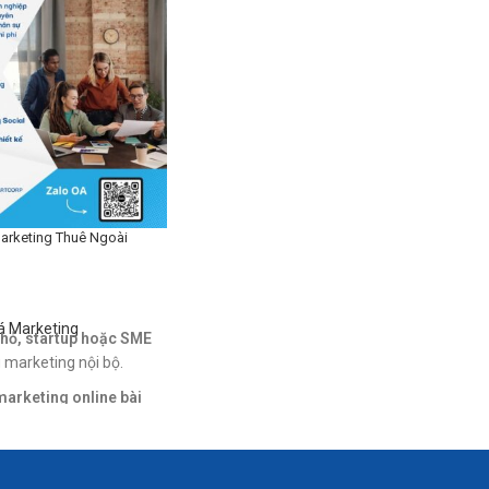
ai đoạn
Lập chiến lược tiếp cận khách hàng theo h
arketing Thuê Ngoài
Bài SEO mỗi tuần
Dựng video + hình ảnh theo chiến dịch
á Marketing
hỏ, startup hoặc SME
 marketing nội bộ.
 marketing online bài
Kiểm tra hiệu quả từng kênh
ết kiệm chi phí
.
Gợi ý cải tiến trải nghiệm người dùng (UX 
ng bài rải rác nhưng
ược, không hiệu quả.