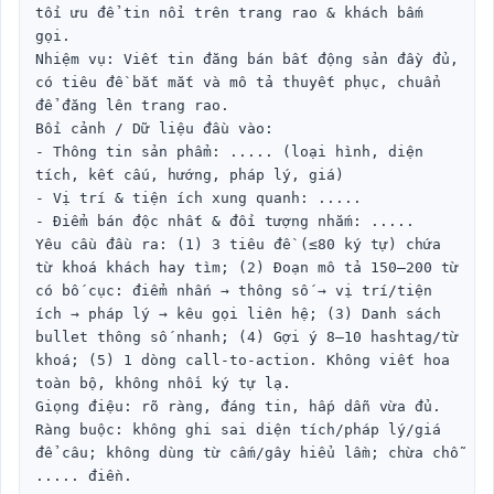
tối ưu để tin nổi trên trang rao & khách bấm 
gọi.

Nhiệm vụ: Viết tin đăng bán bất động sản đầy đủ, 
có tiêu đề bắt mắt và mô tả thuyết phục, chuẩn 
để đăng lên trang rao.

Bối cảnh / Dữ liệu đầu vào:

- Thông tin sản phẩm: ..... (loại hình, diện 
tích, kết cấu, hướng, pháp lý, giá)

- Vị trí & tiện ích xung quanh: .....

- Điểm bán độc nhất & đối tượng nhắm: .....

Yêu cầu đầu ra: (1) 3 tiêu đề (≤80 ký tự) chứa 
từ khoá khách hay tìm; (2) Đoạn mô tả 150–200 từ 
có bố cục: điểm nhấn → thông số → vị trí/tiện 
ích → pháp lý → kêu gọi liên hệ; (3) Danh sách 
bullet thông số nhanh; (4) Gợi ý 8–10 hashtag/từ 
khoá; (5) 1 dòng call-to-action. Không viết hoa 
toàn bộ, không nhồi ký tự lạ.

Giọng điệu: rõ ràng, đáng tin, hấp dẫn vừa đủ.

Ràng buộc: không ghi sai diện tích/pháp lý/giá 
để câu; không dùng từ cấm/gây hiểu lầm; chừa chỗ 
..... điền.