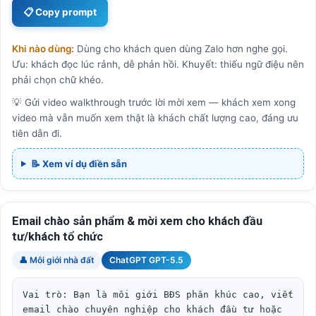
📋 Copy prompt
Khi nào dùng:
Dùng cho khách quen dùng Zalo hơn nghe gọi.
Ưu: khách đọc lúc rảnh, dễ phản hồi. Khuyết: thiếu ngữ điệu nên
phải chọn chữ khéo.
💡 Gửi video walkthrough trước lời mời xem — khách xem xong
video mà vẫn muốn xem thật là khách chất lượng cao, đáng ưu
tiên dẫn đi.
📝 Xem ví dụ điền sẵn
Email chào sản phẩm & mời xem cho khách đầu
tư/khách tổ chức
👤 Môi giới nhà đất
ChatGPT GPT-5.5
Vai trò: Bạn là môi giới BĐS phân khúc cao, viết 
email chào chuyên nghiệp cho khách đầu tư hoặc 