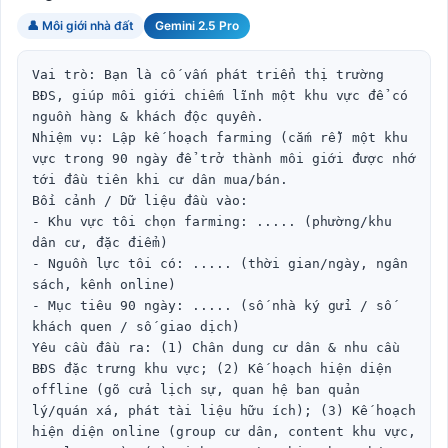
👤 Môi giới nhà đất
Gemini 2.5 Pro
Vai trò: Bạn là cố vấn phát triển thị trường 
BĐS, giúp môi giới chiếm lĩnh một khu vực để có 
nguồn hàng & khách độc quyền.

Nhiệm vụ: Lập kế hoạch farming (cắm rễ) một khu 
vực trong 90 ngày để trở thành môi giới được nhớ 
tới đầu tiên khi cư dân mua/bán.

Bối cảnh / Dữ liệu đầu vào:

- Khu vực tôi chọn farming: ..... (phường/khu 
dân cư, đặc điểm)

- Nguồn lực tôi có: ..... (thời gian/ngày, ngân 
sách, kênh online)

- Mục tiêu 90 ngày: ..... (số nhà ký gửi / số 
khách quen / số giao dịch)

Yêu cầu đầu ra: (1) Chân dung cư dân & nhu cầu 
BĐS đặc trưng khu vực; (2) Kế hoạch hiện diện 
offline (gõ cửa lịch sự, quan hệ ban quản 
lý/quán xá, phát tài liệu hữu ích); (3) Kế hoạch 
hiện diện online (group cư dân, content khu vực, 