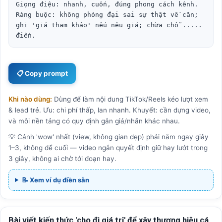
Giọng điệu: nhanh, cuốn, đúng phong cách kênh.

Ràng buộc: không phóng đại sai sự thật về căn; 
ghi 'giá tham khảo' nếu nêu giá; chừa chỗ ..... 
điền.
📋 Copy prompt
Khi nào dùng:
Dùng để làm nội dung TikTok/Reels kéo lượt xem
& lead trẻ. Ưu: chi phí thấp, lan nhanh. Khuyết: cần dựng video,
và mỗi nền tảng có quy định gắn giá/nhãn khác nhau.
💡 Cảnh 'wow' nhất (view, không gian đẹp) phải nằm ngay giây
1–3, không để cuối — video ngắn quyết định giữ hay lướt trong
3 giây, không ai chờ tới đoạn hay.
📝 Xem ví dụ điền sẵn
Bài viết kiến thức 'cho đi giá trị' để xây thương hiệu cá