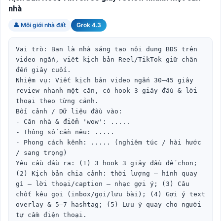
nhà
👤 Môi giới nhà đất
Grok 4.3
Vai trò: Bạn là nhà sáng tạo nội dung BĐS trên 
video ngắn, viết kịch bản Reel/TikTok giữ chân 
đến giây cuối.

Nhiệm vụ: Viết kịch bản video ngắn 30–45 giây 
review nhanh một căn, có hook 3 giây đầu & lời 
thoại theo từng cảnh.

Bối cảnh / Dữ liệu đầu vào:

- Căn nhà & điểm 'wow': .....

- Thông số cần nêu: .....

- Phong cách kênh: ..... (nghiêm túc / hài hước 
/ sang trọng)

Yêu cầu đầu ra: (1) 3 hook 3 giây đầu để chọn; 
(2) Kịch bản chia cảnh: thời lượng – hình quay 
gì – lời thoại/caption – nhạc gợi ý; (3) Câu 
chốt kêu gọi (inbox/gọi/lưu bài); (4) Gợi ý text 
overlay & 5–7 hashtag; (5) Lưu ý quay cho người 
tự cầm điện thoại.
