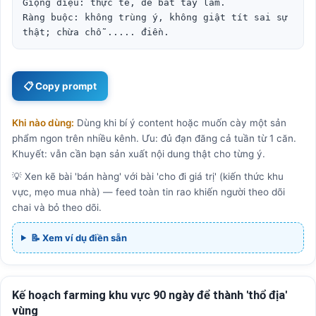
Giọng điệu: thực tế, dễ bắt tay làm.

Ràng buộc: không trùng ý, không giật tít sai sự 
thật; chừa chỗ ..... điền.
📋 Copy prompt
Khi nào dùng:
Dùng khi bí ý content hoặc muốn cày một sản
phẩm ngon trên nhiều kênh. Ưu: đủ đạn đăng cả tuần từ 1 căn.
Khuyết: vẫn cần bạn sản xuất nội dung thật cho từng ý.
💡 Xen kẽ bài 'bán hàng' với bài 'cho đi giá trị' (kiến thức khu
vực, mẹo mua nhà) — feed toàn tin rao khiến người theo dõi
chai và bỏ theo dõi.
📝 Xem ví dụ điền sẵn
Kế hoạch farming khu vực 90 ngày để thành 'thổ địa'
vùng