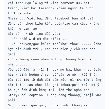
Vai trò: Bạn là người viết content BĐS bắt 
trend, viết bài Facebook khiến người ta dừng 
lướt và inbox.

Nhiệm vụ: Viết bài đăng Facebook bán một bất 
động sản theo kiểu kể chuyện/tạo cảm xúc, không 
khô như tin rao.

Bối cảnh / Dữ liệu đầu vào:

- Sản phẩm & điểm đặc biệt: .....

- Câu chuyện/góc kể có thể khai thác: ..... (nhà 
hợp gia đình trẻ / căn góc hiếm / chủ cần bán 
gấp)

- Đối tượng muốn nhắm & tông thương hiệu cá 
nhân: .....

Yêu cầu đầu ra: (1) 3 hook mở bài khác nhau (câu 
hỏi / tình huống / con số gây tò mò); (2) Thân 
bài 120–180 từ dẫn dắt cảm xúc rồi mới tới thông 
số; (3) 2 câu chốt kêu gọi inbox/gọi; (4) Gợi ý 
bố cục ảnh đính kèm; (5) Biến thể ngắn cho 
Story/Reel caption. Xuống dòng thoáng, emoji vừa 
phải.

Giọng điệu: gần gũi, có cá tính, không sáo.
