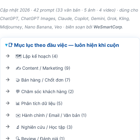
Cập nhật 2026 · 42 prompt (33 văn bản · 5 ảnh · 4 video) · dùng cho
ChatGPT, ChatGPT Images, Claude, Copilot, Gemini, Grok, Kling,
Midjourney, Nano Banana, Veo · biên soạn bởi
WeSmartCorp
.
📑 Mục lục theo đầu việc — luôn hiện khi cuộn
🗺️ Lập kế hoạch (4)
✍️ Content / Marketing (9)
🤝 Bán hàng / Chốt đơn (7)
💬 Chăm sóc khách hàng (2)
📊 Phân tích dữ liệu (5)
✉️ Hành chính / Email / Văn bản (1)
🔬 Nghiên cứu / Học tập (3)
🔍 Review / Đánh giá (1)