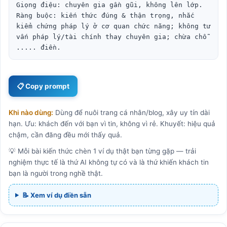
Giọng điệu: chuyên gia gần gũi, không lên lớp.

Ràng buộc: kiến thức đúng & thận trọng, nhắc 
kiểm chứng pháp lý ở cơ quan chức năng; không tư 
vấn pháp lý/tài chính thay chuyên gia; chừa chỗ 
..... điền.
📋 Copy prompt
Khi nào dùng:
Dùng để nuôi trang cá nhân/blog, xây uy tín dài
hạn. Ưu: khách đến với bạn vì tin, không vì rẻ. Khuyết: hiệu quả
chậm, cần đăng đều mới thấy quả.
💡 Mỗi bài kiến thức chèn 1 ví dụ thật bạn từng gặp — trải
nghiệm thực tế là thứ AI không tự có và là thứ khiến khách tin
bạn là người trong nghề thật.
📝 Xem ví dụ điền sẵn