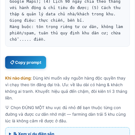
Google Maps); (4) Lịch 90 ngày chia theo tháng 
với hành động & chỉ tiêu đo được; (5) Cách thu 
thập & quản lý data chủ nhà/khách trong khu.

Giọng điệu: thực chiến, bền bỉ.

Ràng buộc: tôn trọng riêng tư cư dân, không làm 
phiền/spam, tuân thủ quy định khu dân cư; chừa 
chỗ ..... điền.
📋 Copy prompt
Khi nào dùng:
Dùng khi muốn xây nguồn hàng độc quyền thay
vì chạy theo tin đăng đại trà. Ưu: về lâu dài có hàng & khách
không ai tranh. Khuyết: hiệu quả đến chậm, đòi kiên trì 3 tháng
liền.
💡 Chọn ĐÚNG MỘT khu vực đủ nhỏ để bạn thuộc từng con
đường và được cư dân nhớ mặt — farming dàn trải 5 khu cùng
lúc là không cắm rễ được ở đâu.
📝 Xem ví dụ điền sẵn