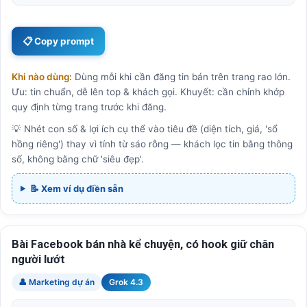
📋 Copy prompt
Khi nào dùng:
Dùng mỗi khi cần đăng tin bán trên trang rao lớn.
Ưu: tin chuẩn, dễ lên top & khách gọi. Khuyết: cần chỉnh khớp
quy định từng trang trước khi đăng.
💡 Nhét con số & lợi ích cụ thể vào tiêu đề (diện tích, giá, 'sổ
hồng riêng') thay vì tính từ sáo rỗng — khách lọc tin bằng thông
số, không bằng chữ 'siêu đẹp'.
📝 Xem ví dụ điền sẵn
Bài Facebook bán nhà kể chuyện, có hook giữ chân
người lướt
👤 Marketing dự án
Grok 4.3