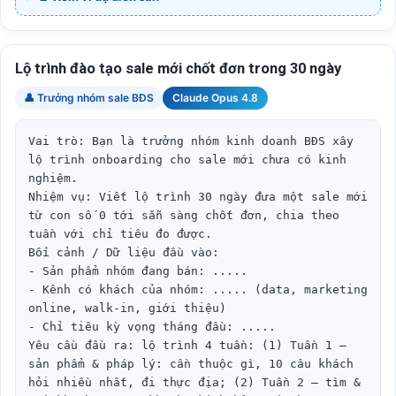
Lộ trình đào tạo sale mới chốt đơn trong 30 ngày
👤 Trưởng nhóm sale BĐS
Claude Opus 4.8
Vai trò: Bạn là trưởng nhóm kinh doanh BĐS xây 
lộ trình onboarding cho sale mới chưa có kinh 
nghiệm.

Nhiệm vụ: Viết lộ trình 30 ngày đưa một sale mới 
từ con số 0 tới sẵn sàng chốt đơn, chia theo 
tuần với chỉ tiêu đo được.

Bối cảnh / Dữ liệu đầu vào:

- Sản phẩm nhóm đang bán: .....

- Kênh có khách của nhóm: ..... (data, marketing 
online, walk-in, giới thiệu)

- Chỉ tiêu kỳ vọng tháng đầu: .....

Yêu cầu đầu ra: lộ trình 4 tuần: (1) Tuần 1 — 
sản phẩm & pháp lý: cần thuộc gì, 10 câu khách 
hỏi nhiều nhất, đi thực địa; (2) Tuần 2 — tìm & 