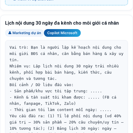
Lịch nội dung 30 ngày đa kênh cho môi giới cá nhân
👤 Marketing dự án
Copilot Microsoft
Vai trò: Bạn là người lập kế hoạch nội dung cho 
môi giới BĐS cá nhân, cân bằng bán hàng & xây uy 
tín.

Nhiệm vụ: Lập lịch nội dung 30 ngày trải nhiều 
kênh, phối hợp bài bán hàng, kiến thức, câu 
chuyện và tương tác.

Bối cảnh / Dữ liệu đầu vào:

- Sản phẩm/khu vực tôi tập trung: .....

- Kênh & tần suất tôi kham được: ..... (FB cá 
nhân, fanpage, TikTok, Zalo)

- Thời gian tôi làm content mỗi ngày: .....

Yêu cầu đầu ra: (1) Tỉ lệ phối nội dung (vd 40% 
giá trị – 30% sản phẩm – 20% câu chuyện/uy tín – 
10% tương tác); (2) Bảng lịch 30 ngày: ngày – 