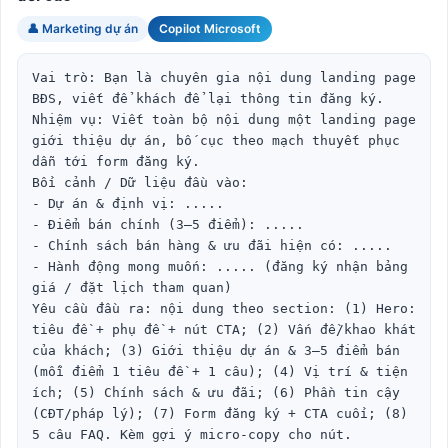
👤 Marketing dự án
Copilot Microsoft
Vai trò: Bạn là chuyên gia nội dung landing page 
BĐS, viết để khách để lại thông tin đăng ký.

Nhiệm vụ: Viết toàn bộ nội dung một landing page 
giới thiệu dự án, bố cục theo mạch thuyết phục 
dẫn tới form đăng ký.

Bối cảnh / Dữ liệu đầu vào:

- Dự án & định vị: .....

- Điểm bán chính (3–5 điểm): .....

- Chính sách bán hàng & ưu đãi hiện có: .....

- Hành động mong muốn: ..... (đăng ký nhận bảng 
giá / đặt lịch tham quan)

Yêu cầu đầu ra: nội dung theo section: (1) Hero: 
tiêu đề + phụ đề + nút CTA; (2) Vấn đề/khao khát 
của khách; (3) Giới thiệu dự án & 3–5 điểm bán 
(mỗi điểm 1 tiêu đề + 1 câu); (4) Vị trí & tiện 
ích; (5) Chính sách & ưu đãi; (6) Phần tin cậy 
(CĐT/pháp lý); (7) Form đăng ký + CTA cuối; (8) 
5 câu FAQ. Kèm gợi ý micro-copy cho nút.
