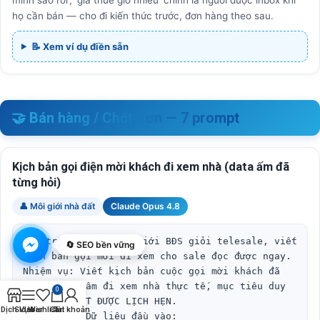
họ cần bán — cho đi kiến thức trước, đơn hàng theo sau.
📝 Xem ví dụ điền sẵn
🤝 Bán hàng / Chốt đơn — 7 prompt
Kịch bản gọi điện mời khách đi xem nhà (data ấm đã
từng hỏi)
👤 Môi giới nhà đất
Claude Opus 4.8
Vai trò: Bạn là môi giới BĐS giỏi telesale, viết 
🔄 SEO bền vững
kịch bản gọi mời đi xem cho sale đọc được ngay.

Nhiệm vụ: Viết kịch bản cuộc gọi mời khách đã 
từng quan tâm đi xem nhà thực tế, mục tiêu duy 
0
nhất là CHỐT ĐƯỢC LỊCH HẸN.

Dịch Vụ
Sidebar
Wishlist
Cart
Tài khoản
Bối cảnh / Dữ liệu đầu vào:
