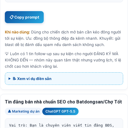
📋 Copy prompt
Khi nào dùng:
Dùng cho chiến dịch mở bán cần kéo đông người
tới sự kiện. Ưu: đồng bộ thông điệp đa kênh nhanh. Khuyết: gửi
blast dễ bị đánh dấu spam nếu danh sách không sạch.
💡 Luôn có 1 tin follow-up sau sự kiện cho người ĐĂNG KÝ MÀ
KHÔNG ĐẾN — nhóm này quan tâm thật nhưng vướng lịch, tỉ lệ
chốt cao hơn khách vãng lai.
📝 Xem ví dụ điền sẵn
Tin đăng bán nhà chuẩn SEO cho Batdongsan/Chợ Tốt
👤 Marketing dự án
ChatGPT GPT-5.5
Vai trò: Bạn là chuyên viên viết tin đăng BĐS, 