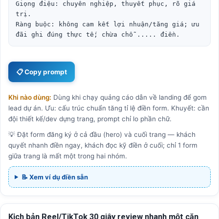
Giọng điệu: chuyên nghiệp, thuyết phục, rõ giá 
trị.

Ràng buộc: không cam kết lợi nhuận/tăng giá; ưu 
đãi ghi đúng thực tế; chừa chỗ ..... điền.
📋 Copy prompt
Khi nào dùng:
Dùng khi chạy quảng cáo dẫn về landing để gom
lead dự án. Ưu: cấu trúc chuẩn tăng tỉ lệ điền form. Khuyết: cần
đội thiết kế/dev dựng trang, prompt chỉ lo phần chữ.
💡 Đặt form đăng ký ở cả đầu (hero) và cuối trang — khách
quyết nhanh điền ngay, khách đọc kỹ điền ở cuối; chỉ 1 form
giữa trang là mất một trong hai nhóm.
📝 Xem ví dụ điền sẵn
Kịch bản Reel/TikTok 30 giây review nhanh một căn