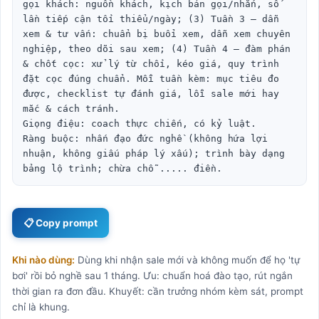
gọi khách: nguồn khách, kịch bản gọi/nhắn, số 
lần tiếp cận tối thiểu/ngày; (3) Tuần 3 — dẫn 
xem & tư vấn: chuẩn bị buổi xem, dẫn xem chuyên 
nghiệp, theo dõi sau xem; (4) Tuần 4 — đàm phán 
& chốt cọc: xử lý từ chối, kéo giá, quy trình 
đặt cọc đúng chuẩn. Mỗi tuần kèm: mục tiêu đo 
được, checklist tự đánh giá, lỗi sale mới hay 
mắc & cách tránh.

Giọng điệu: coach thực chiến, có kỷ luật.

Ràng buộc: nhấn đạo đức nghề (không hứa lợi 
nhuận, không giấu pháp lý xấu); trình bày dạng 
bảng lộ trình; chừa chỗ ..... điền.
📋 Copy prompt
Khi nào dùng:
Dùng khi nhận sale mới và không muốn để họ 'tự
bơi' rồi bỏ nghề sau 1 tháng. Ưu: chuẩn hoá đào tạo, rút ngắn
thời gian ra đơn đầu. Khuyết: cần trưởng nhóm kèm sát, prompt
chỉ là khung.