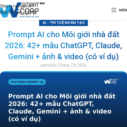
Skip to navigation
ME
Skip to main content
AI - TRÍ TUỆ NHÂN TẠO
Prompt AI cho Môi giới nhà đất
2026: 42+ mẫu ChatGPT, Claude,
Gemini + ảnh & video (có ví dụ)
admin
On Tháng 7 8, 2026