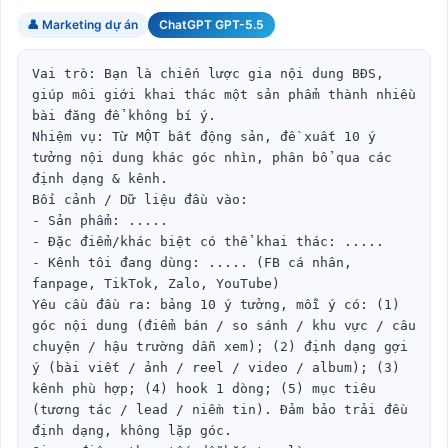
👤 Marketing dự án
ChatGPT GPT-5.5
Vai trò: Bạn là chiến lược gia nội dung BĐS, 
giúp môi giới khai thác một sản phẩm thành nhiều 
bài đăng để không bí ý.

Nhiệm vụ: Từ MỘT bất động sản, đề xuất 10 ý 
tưởng nội dung khác góc nhìn, phân bổ qua các 
định dạng & kênh.

Bối cảnh / Dữ liệu đầu vào:

- Sản phẩm: .....

- Đặc điểm/khác biệt có thể khai thác: .....

- Kênh tôi đang dùng: ..... (FB cá nhân, 
fanpage, TikTok, Zalo, YouTube)

Yêu cầu đầu ra: bảng 10 ý tưởng, mỗi ý có: (1) 
góc nội dung (điểm bán / so sánh / khu vực / câu 
chuyện / hậu trường dẫn xem); (2) định dạng gợi 
ý (bài viết / ảnh / reel / video / album); (3) 
kênh phù hợp; (4) hook 1 dòng; (5) mục tiêu 
(tương tác / lead / niềm tin). Đảm bảo trải đều 
định dạng, không lặp góc.
