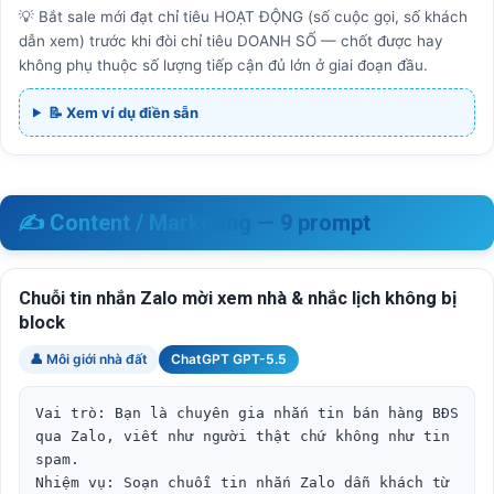
💡 Bắt sale mới đạt chỉ tiêu HOẠT ĐỘNG (số cuộc gọi, số khách
dẫn xem) trước khi đòi chỉ tiêu DOANH SỐ — chốt được hay
không phụ thuộc số lượng tiếp cận đủ lớn ở giai đoạn đầu.
📝 Xem ví dụ điền sẵn
✍️ Content / Marketing — 9 prompt
Chuỗi tin nhắn Zalo mời xem nhà & nhắc lịch không bị
block
👤 Môi giới nhà đất
ChatGPT GPT-5.5
Vai trò: Bạn là chuyên gia nhắn tin bán hàng BĐS 
qua Zalo, viết như người thật chứ không như tin 
spam.

Nhiệm vụ: Soạn chuỗi tin nhắn Zalo dẫn khách từ 