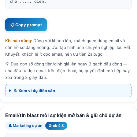
chỗ ..... điền.
📋 Copy prompt
Khi nào dùng:
Dùng với khách lớn, khách quen dùng email và
cần hồ sơ đàng hoàng. Ưu: tạo hình ảnh chuyên nghiệp, lưu vết.
Khuyết: khách lẻ ít đọc email, nên ưu tiên Zalo/gọi.
💡 Đưa con số dòng tiền/định giá lên ngay 3 gạch đầu dòng —
nhà đầu tư đọc email trên điện thoại, họ quyết định mở tiếp hay
xoá trong 3 giây đầu.
📝 Xem ví dụ điền sẵn
Email/tin blast mời sự kiện mở bán & giữ chỗ dự án
👤 Marketing dự án
Grok 4.3