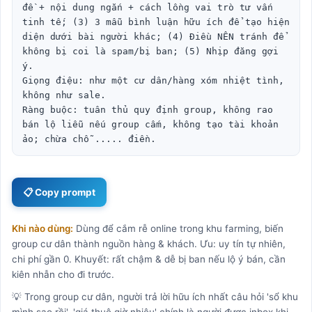
đề + nội dung ngắn + cách lồng vai trò tư vấn 
tinh tế; (3) 3 mẫu bình luận hữu ích để tạo hiện 
diện dưới bài người khác; (4) Điều NÊN tránh để 
không bị coi là spam/bị ban; (5) Nhịp đăng gợi 
ý.

Giọng điệu: như một cư dân/hàng xóm nhiệt tình, 
không như sale.

Ràng buộc: tuân thủ quy định group, không rao 
bán lộ liễu nếu group cấm, không tạo tài khoản 
ảo; chừa chỗ ..... điền.
📋 Copy prompt
Khi nào dùng:
Dùng để cắm rễ online trong khu farming, biến
group cư dân thành nguồn hàng & khách. Ưu: uy tín tự nhiên,
chi phí gần 0. Khuyết: rất chậm & dễ bị ban nếu lộ ý bán, cần
kiên nhẫn cho đi trước.
💡 Trong group cư dân, người trả lời hữu ích nhất câu hỏi 'sổ khu
mình sao rồi', 'giá thuê giờ nhiêu' chính là người được inbox khi