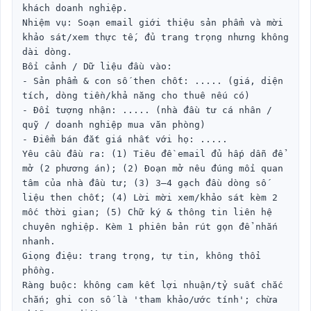
khách doanh nghiệp.

Nhiệm vụ: Soạn email giới thiệu sản phẩm và mời 
khảo sát/xem thực tế, đủ trang trọng nhưng không 
dài dòng.

Bối cảnh / Dữ liệu đầu vào:

- Sản phẩm & con số then chốt: ..... (giá, diện 
tích, dòng tiền/khả năng cho thuê nếu có)

- Đối tượng nhận: ..... (nhà đầu tư cá nhân / 
quỹ / doanh nghiệp mua văn phòng)

- Điểm bán đắt giá nhất với họ: .....

Yêu cầu đầu ra: (1) Tiêu đề email đủ hấp dẫn để 
mở (2 phương án); (2) Đoạn mở nêu đúng mối quan 
tâm của nhà đầu tư; (3) 3–4 gạch đầu dòng số 
liệu then chốt; (4) Lời mời xem/khảo sát kèm 2 
mốc thời gian; (5) Chữ ký & thông tin liên hệ 
chuyên nghiệp. Kèm 1 phiên bản rút gọn để nhắn 
nhanh.

Giọng điệu: trang trọng, tự tin, không thổi 
phồng.

Ràng buộc: không cam kết lợi nhuận/tỷ suất chắc 
chắn; ghi con số là 'tham khảo/ước tính'; chừa 