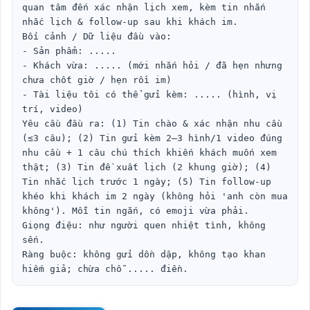
quan tâm đến xác nhận lịch xem, kèm tin nhắn 
nhắc lịch & follow-up sau khi khách im.

Bối cảnh / Dữ liệu đầu vào:

- Sản phẩm: .....

- Khách vừa: ..... (mới nhắn hỏi / đã hẹn nhưng 
chưa chốt giờ / hẹn rồi im)

- Tài liệu tôi có thể gửi kèm: ..... (hình, vị 
trí, video)

Yêu cầu đầu ra: (1) Tin chào & xác nhận nhu cầu 
(≤3 câu); (2) Tin gửi kèm 2–3 hình/1 video đúng 
nhu cầu + 1 câu chú thích khiến khách muốn xem 
thật; (3) Tin đề xuất lịch (2 khung giờ); (4) 
Tin nhắc lịch trước 1 ngày; (5) Tin follow-up 
khéo khi khách im 2 ngày (không hỏi 'anh còn mua 
không'). Mỗi tin ngắn, có emoji vừa phải.

Giọng điệu: như người quen nhiệt tình, không 
sến.

Ràng buộc: không gửi dồn dập, không tạo khan 
hiếm giả; chừa chỗ ..... điền.