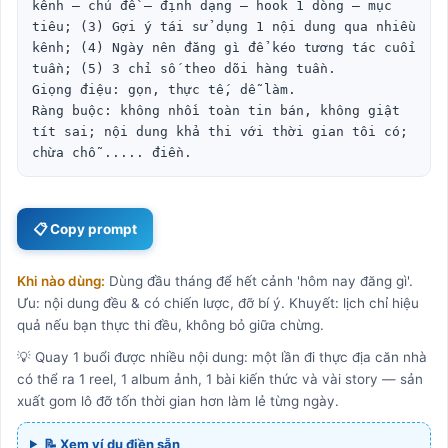
kênh – chủ đề – định dạng – hook 1 dòng – mục 
tiêu; (3) Gợi ý tái sử dụng 1 nội dung qua nhiều 
kênh; (4) Ngày nên đăng gì để kéo tương tác cuối 
tuần; (5) 3 chỉ số theo dõi hàng tuần.

Giọng điệu: gọn, thực tế, dễ làm.

Ràng buộc: không nhồi toàn tin bán, không giật 
tít sai; nội dung khả thi với thời gian tôi có; 
chừa chỗ ..... điền.
📋 Copy prompt
Khi nào dùng:
Dùng đầu tháng để hết cảnh 'hôm nay đăng gì'.
Ưu: nội dung đều & có chiến lược, đỡ bí ý. Khuyết: lịch chỉ hiệu
quả nếu bạn thực thi đều, không bỏ giữa chừng.
💡 Quay 1 buổi được nhiều nội dung: một lần đi thực địa căn nhà
có thể ra 1 reel, 1 album ảnh, 1 bài kiến thức và vài story — sản
xuất gom lô đỡ tốn thời gian hơn làm lẻ từng ngày.
📝 Xem ví dụ điền sẵn