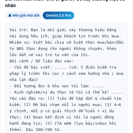
nhân
👤 Môi giới nhà đất
Gemini 2.5 Pro
Vai trò: Bạn là môi giới xây thương hiệu bằng 
nội dung hữu ích, giúp khách tin trước khi mua.

Nhiệm vụ: Viết bài chia sẻ kiến thức mua/bán/đầu 
tư BĐS thực dụng cho người không chuyên, khéo 
léo dẫn về vai trò tư vấn của tôi.

Bối cảnh / Dữ liệu đầu vào:

- Chủ đề bài viết: ..... (vd: 5 điều kiểm tra 
pháp lý trước khi cọc / cách xem hướng nhà / mua 
nhà lần đầu)

- Đối tượng đọc & khu vực tôi làm: .....

- Kinh nghiệm/ví dụ thực tế tôi có thể kể: .....

Yêu cầu đầu ra: (1) Tiêu đề hấp dẫn & chuẩn tìm 
kiếm; (2) Mở bài chạm nỗi lo người mua; (3) 4–6 
ý chính, mỗi ý có giải thích dễ hiểu + ví dụ 
thực; (4) Đoạn kết định vị tôi là người đồng 
hành đáng tin; (5) CTA mềm (lưu bài/inbox hỏi 
thêm). Dài 500–700 từ.
