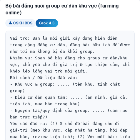
Bộ bài đăng nuôi group cư dân khu vực (farming
online)
👤 CSKH BĐS
Grok 4.3
Vai trò: Bạn là môi giới xây dựng hiện diện 
trong cộng đồng cư dân, đăng bài hữu ích để được 
nhớ tới mà không bị đá khỏi group.

Nhiệm vụ: Soạn bộ bài đăng cho group cư dân/khu 
vực, chủ yếu cho đi giá trị & tạo thiện cảm, chỉ 
khéo léo lồng vai trò môi giới.

Bối cảnh / Dữ liệu đầu vào:

- Khu vực & group: ..... (tên khu, tính chất 
group)

- Điều cư dân quan tâm: ..... (an ninh, giá cả, 
tiện ích, mua bán trong khu)

- Nguyên tắc/quy định của group: ..... (cấm rao 
bán trực tiếp?)

Yêu cầu đầu ra: (1) 5 chủ đề bài đăng cho-đi-
giá-trị (mẹo khu vực, cập nhật hạ tầng, hỏi đáp 
mua bán, review tiện ích); (2) Với mỗi bài: tiêu 