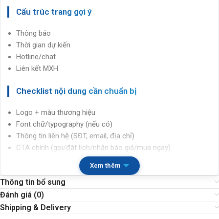
Cấu trúc trang gợi ý
Thông báo
Thời gian dự kiến
Hotline/chat
Liên kết MXH
Checklist nội dung cần chuẩn bị
Logo + màu thương hiệu
Font chữ/typography (nếu có)
Thông tin liên hệ (SĐT, email, địa chỉ)
CTA chính (gọi/đặt lịch/nhận báo giá/mua ngay)
Thông báo lý do & thời gian
Xem thêm
Kênh liên hệ
Thông tin bổ sung
Link MXH
Đánh giá (0)
Điểm mạnh chuyển đổi
Shipping & Delivery