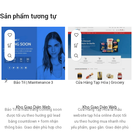
CTA liên hệ
Giữ trải nghiệm thương hiệu
Sản phẩm tương tự
Thông báo ngắn gọn
Gợi ý SEO & nội dung
Noindex trang bảo trì
Trả về 503 nếu có thể
Không để crawl lâu dài
Bảo Trì | Maintenance 3
Cửa Hàng Tạp Hóa | Grocery
Kho Giao Diện Web
Kho Giao Diện Web
Bảo Trì là mẫu trang coming soon
Cửa Hàng Tạp Hóa là mẫu
được tối ưu theo hướng giữ lead
website tạp hóa online được tối
bằng countdown + form nhận
ưu theo hướng mua nhanh nhu
thông báo. Giao diện phù hợp cho
yếu phẩm, giao gần. Giao diện phù