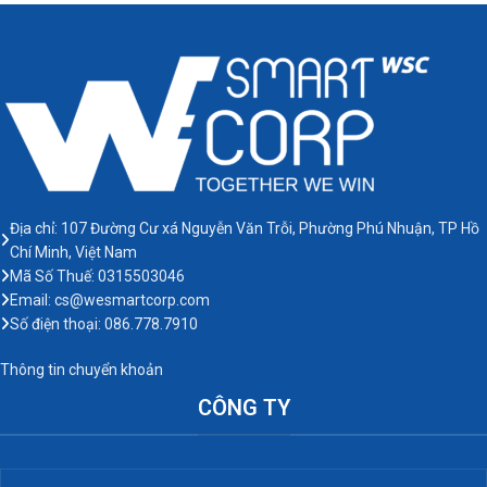
sắp ra mắt, nâng cấp website và
hợp cho cửa hàng tạp hóa, giao
có sẵn cấu trúc trang giúp bạn
hàng local và có sẵn cấu trúc
triển khai nhanh mà vẫn rõ thông
trang giúp bạn triển khai nhanh mà
tin, dễ chuyển đổi.
vẫn rõ thông tin, dễ chuyển đổi.
Địa chỉ: 107 Đường Cư xá Nguyễn Văn Trỗi, Phường Phú Nhuận, TP Hồ
Chí Minh, Việt Nam
Mã Số Thuế: 0315503046
Email: cs@wesmartcorp.com
Số điện thoại: 086.778.7910
Thông tin chuyển khoản
CÔNG TY