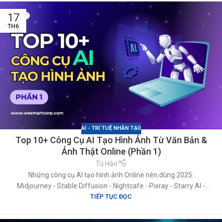
để tạo ảnh online AI trên Android
17
TH6
AI - TRÍ TUỆ NHÂN TẠO
Top 10+ Công Cụ AI Tạo Hình Ảnh Từ Văn Bản &
Ảnh Thật Online (Phần 1)
Tú Hảo
Những công cụ AI tạo hình ảnh Online nên dùng 2025:
Midjourney - Stable Diffusion - Nightcafe - Pixray - Starry AI -
TIẾP TỤC ĐỌC
DeepAI - Dream by Wombo - Canva - DALL·E 2 - Craiyon,...