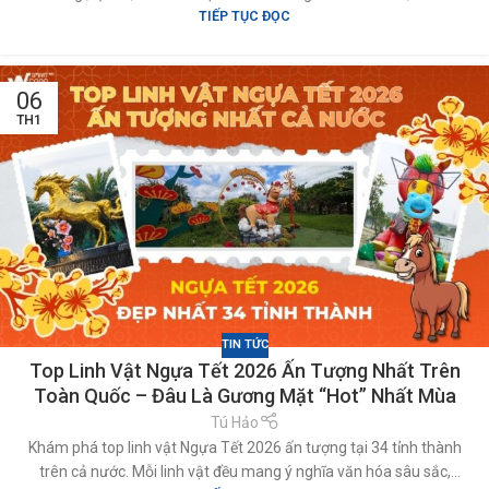
TIẾP TỤC ĐỌC
sách nền tảng phổ biến, quy trình 5 bước cho người mới và lưu ý
bản quyền khi dùng cho marketing, mạng xã hội hoặc kinh
doanh
06
TH1
TIN TỨC
Top Linh Vật Ngựa Tết 2026 Ấn Tượng Nhất Trên
Toàn Quốc – Đâu Là Gương Mặt “Hot” Nhất Mùa
Xuân Bính Ngọ?
Tú Hảo
Khám phá top linh vật Ngựa Tết 2026 ấn tượng tại 34 tỉnh thành
trên cả nước. Mỗi linh vật đều mang ý nghĩa văn hóa sâu sắc,