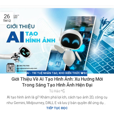
cho tiệm nail, shop thời trang & kinh doanh online.
26
TH12
AI - TRÍ TUỆ NHÂN TẠO
,
KHO KIẾN THỨC WSC
Giới Thiệu Về AI Tạo Hình Ảnh: Xu Hướng Mới
Trong Sáng Tạo Hình Ảnh Hiện Đại
Tú Hảo
AI tạo hình ảnh là gì? Khám phá lợi ích, cách tạo ảnh 2D, công cụ
như Gemini, Midjourney, DALL·E và lưu ý bản quyền để ứng dụng
TIẾP TỤC ĐỌC
hiệu quả cho marketing