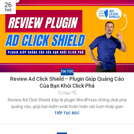
26
TH5
TIN TỨC
Review Ad Click Shield – Plugin Giúp Quảng Cáo
Của Bạn Khỏi Click Phá
Tú Hảo
Review Ad Click Shield: Đây là plugin WordPress chống click phá
quảng cáo, giúp bạn kiểm soát hoàn toàn các lượt nhấp gian
TIẾP TỤC ĐỌC
lận. Ghi lại chi tiết IP, lọc dữ liệu thông minh, cho phép
chặn/thêm IP thủ công, hỗ trợ xuất CSV và tích hợp dễ dàng với
Google Ads, Facebook Ads