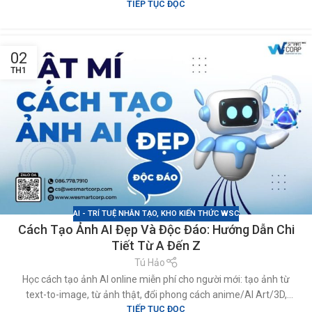
TIẾP TỤC ĐỌC
thiết kế đẹp mắt, hứa hẹn trở thành điểm check-in hot nhất mùa
Tết Bính Ngọ.
02
TH1
AI - TRÍ TUỆ NHÂN TẠO
,
KHO KIẾN THỨC WSC
Cách Tạo Ảnh AI Đẹp Và Độc Đáo: Hướng Dẫn Chi
Tiết Từ A Đến Z
Tú Hảo
Học cách tạo ảnh AI online miễn phí cho người mới: tạo ảnh từ
text-to-image, từ ảnh thật, đổi phong cách anime/AI Art/3D,
TIẾP TỤC ĐỌC
trend lễ Tết, kèm prompt mẫu và lưu ý bản quyền.