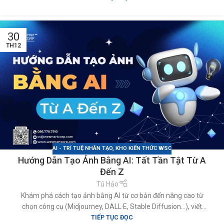
30
TH12
AI - TRÍ TUỆ NHÂN TẠO
,
KHO KIẾN THỨC WSC
Hướng Dẫn Tạo Ảnh Bằng AI: Tất Tần Tật Từ A
Đến Z
Tú Hảo
Khám phá cách tạo ảnh bằng AI từ cơ bản đến nâng cao từ
chọn công cụ (Midjourney, DALL·E, Stable Diffusion…), viết
TIẾP TỤC ĐỌC
prompt chuẩn, chỉnh sửa ảnh, ứng dụng làm poster/quảng cáo