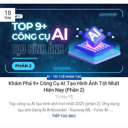
18
TH6
AI - TRÍ TUỆ NHÂN TẠO
Khám Phá 9+ Công Cụ AI Tạo Hình Ảnh Tốt Nhất
Hiện Nay (Phần 2)
Tú Hảo
Top công cụ AI tạo hình ảnh hot nhất 2025 (phần 2): Ứng dụng
tạo ảnh bằng AI Artbreeder - Runway ML - Fotor AI -
TIẾP TỤC ĐỌC
Picwish.com - Shutterstock - Dream Studio - Getty Images -
Tạo hình ảnh AI trên điện thoại iPhone bằng Dream AI - Bing AI