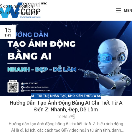
Skip to navigation
ME
Skip to main content
15
TH1
AI - TRÍ TUỆ NHÂN TẠO
,
KHO KIẾN THỨC WSC
Hướng Dẫn Tạo Ảnh Động Bằng AI Chi Tiết Từ A
Đến Z: Nhanh, Đẹp, Dễ Làm
Tú Hảo
Hướng dẫn tạo ảnh động bằng AI chi tiết từ A-Z: hiểu ảnh động
AI là gì, lợi ích, các cách tạo GIF/video ngắn từ ảnh tĩnh, danh