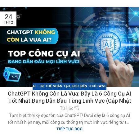
24
TH12
AI - TRÍ TUỆ NHÂN TẠO
,
KHO KIẾN THỨC WSC
ChatGPT Không Còn Là Vua: Đây Là 6 Công Cụ AI
Tốt Nhất Đang Dẫn Đầu Từng Lĩnh Vực (Cập Nhật
2026)
Tú Hảo
Tạm biệt thời kỳ độc tôn của ChatGPT! Dưới đây là 6 công cụ AI
tốt nhất hiện nay, mỗi công cụ thống trị một lĩnh vực riêng từ tạo
TIẾP TỤC ĐỌC
ảnh, video, đến nghiên cứu và lập kế hoạch. Cập nhật ngay để
không bị bỏ lại phía sau!