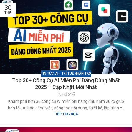
30
TH5
TIN TỨC
,
AI - TRÍ TUỆ NHÂN TẠO
Top 30+ Công Cụ AI Miễn Phí Đáng Dùng Nhất
2025 – Cập Nhật Mới Nhất
Tú Hảo
Khám phá hơn 30 công cụ AI miễn phí hàng đầu năm 2025 giúp
bạn tối ưu hóa công việc, sáng tạo nội dung, thiết kế, lập trình và
TIẾP TỤC ĐỌC
nhiều hơn nữa. Danh sách cập nhật mới nhất, phù hợp cho mọi
đối tượng từ sinh viên đến doanh nghiệp.