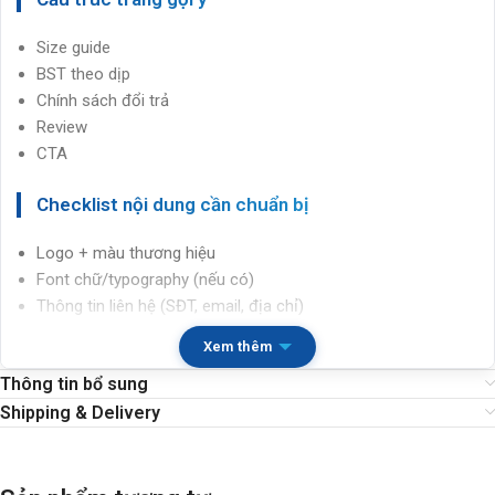
Size guide
BST theo dịp
Chính sách đổi trả
Review
CTA
Checklist nội dung cần chuẩn bị
Logo + màu thương hiệu
Font chữ/typography (nếu có)
Thông tin liên hệ (SĐT, email, địa chỉ)
CTA chính (gọi/đặt lịch/nhận báo giá/mua ngay)
Xem thêm
Bảng size
Thông tin bổ sung
Ảnh sản phẩm
Chính sách đổi trả
Shipping & Delivery
Mã GA4 + Pixel/Conversion tracking
Sự kiện đo lường (submit form/click gọi/click chat)