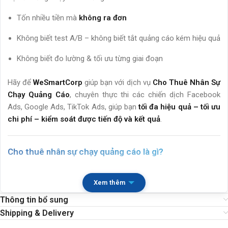
Tốn nhiều tiền mà
không ra đơn
Không biết test A/B – không biết tắt quảng cáo kém hiệu quả
Không biết đo lường & tối ưu từng giai đoạn
Hãy để
WeSmartCorp
giúp bạn với dịch vụ
Cho Thuê Nhân Sự
Chạy Quảng Cáo
, chuyên thực thi các chiến dịch Facebook
Ads, Google Ads, TikTok Ads, giúp bạn
tối đa hiệu quả – tối ưu
chi phí – kiểm soát được tiến độ và kết quả
.
Cho thuê nhân sự chạy quảng cáo là gì?
Là hình thức
thuê ngoài người thực hiện quảng cáo cho
Xem thêm
doanh nghiệp của bạn
. Nhân sự sẽ:
Thông tin bổ sung
Tư vấn chiến lược – ngân sách
Shipping & Delivery
Viết nội dung, thiết kế hình ảnh/video nếu cần